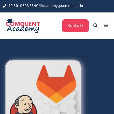
Zum
+49.89-9393.3840
academy@comquent.de
Inhalt
springen
Me
Kontakt