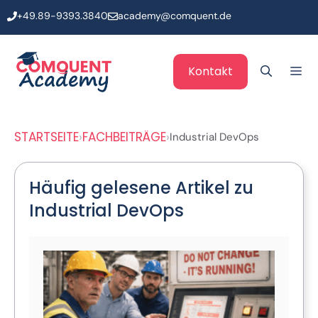
Zum
+49.89-9393.3840
academy@comquent.de
Inhalt
springen
Me
Kontakt
STARTSEITE
FACHBEITRÄGE
Industrial DevOps
Häufig gelesene Artikel zu
Industrial DevOps