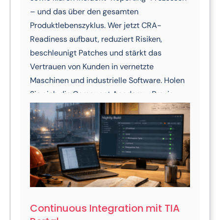
– und das über den gesamten
Produktlebenszyklus. Wer jetzt CRA-
Readiness aufbaut, reduziert Risiken,
beschleunigt Patches und stärkt das
Vertrauen von Kunden in vernetzte
Maschinen und industrielle Software. Holen
Sie sich die Comquent Academy-Praxis-
Checkliste: So setzen Sie die CRA-
Anforderungen pragmatisch in Entwicklung,
OT/IT-Schnittstellen, Release-Management
und Service um.
Continuous Integration mit TIA