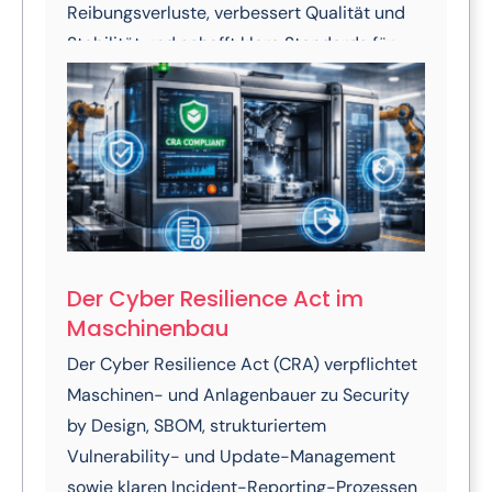
Reibungsverluste, verbessert Qualität und
Stabilität und schafft klare Standards für
CI/CD, Testing und Release-Prozesse in
industriellen Umgebungen. So entsteht eine
Kultur, die Fehler früh sichtbar macht,
Risiken kontrollierbar hält und
kontinuierliche Verbesserung in der
Produktion ermöglicht.
Der Cyber Resilience Act im
Maschinenbau
Der Cyber Resilience Act (CRA) verpflichtet
Maschinen- und Anlagenbauer zu Security
by Design, SBOM, strukturiertem
Vulnerability- und Update-Management
sowie klaren Incident-Reporting-Prozessen