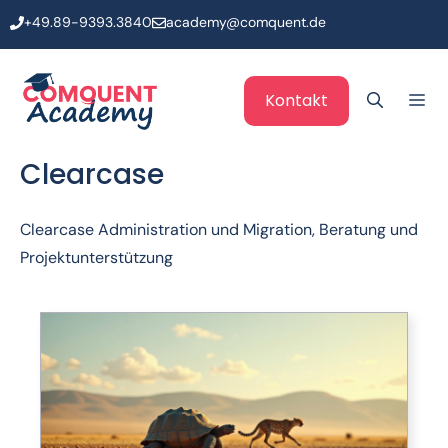
Zum
+49.89-9393.3840
academy@comquent.de
Inhalt
springen
Me
Kontakt
Clearcase
Clearcase Administration und Migration, Beratung und
Projektunterstützung